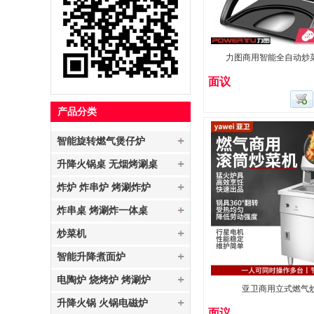
力图商用智能全自动炒菜机
面议
产品分类
智能旋转燃气煲仔炉
升降火锅桌 无烟烤涮桌
炸炉 炸串炉 烤涮炸炉
炸串桌 烤涮炸一体桌
炒菜机
智能升降煮面炉
电陶炉 烧烤炉 烤涮炉
亚卫商用立式燃气
升降火锅 火锅电磁炉
面议