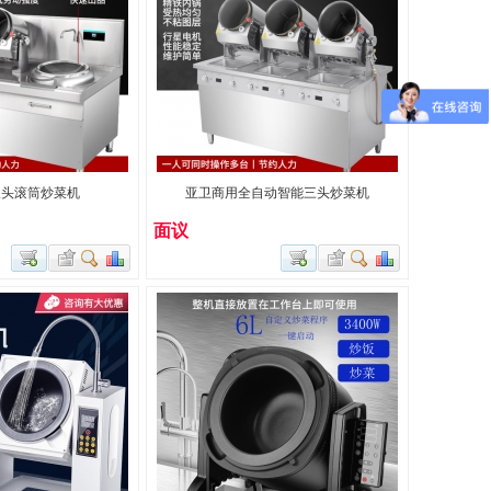
双头滚筒炒菜机
亚卫商用全自动智能三头炒菜机
面议