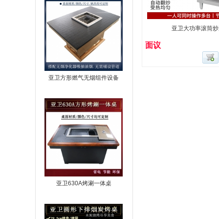
亚卫大功率滚筒炒
面议
亚卫方形燃气无烟组件设备
亚卫630A烤涮一体桌