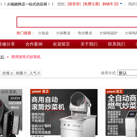
您好,
[请登录]
[免费注册]
购物车
[
0
]
|
我的
！！火锅烧烤店一站式供应商！！
热门搜索：
火锅桌
|
火锅餐桌
|
电动餐桌
|
火锅电磁炉
|
火锅电
装修分享
合作案例
欢迎留言
关于我们
联系我们
菜机
»
商用滚筒式炒菜机
价格
销量
人气
排序方式: