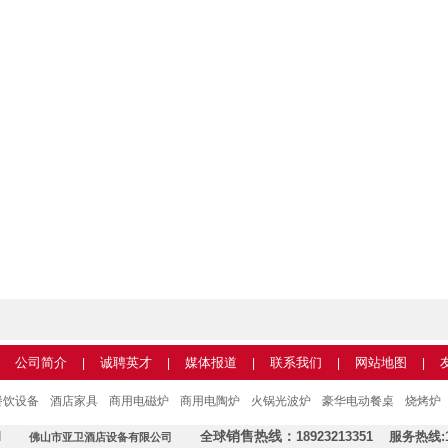
公司简介
诚聘英才
媒体报道
联系我们
网站地图
|
|
|
|
|
餐饮设备
酒店家具
商用电磁炉
商用电陶炉
火锅光波炉
豪华电动餐桌
烧烤炉
erved
全球
销售热线：
18923213351
服务热线:1
佛山市亚卫酒店设备有限公司