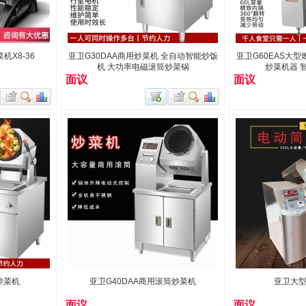
X8-36
亚卫G30DAA商用炒菜机 全自动智能炒饭
亚卫G60EAS大
机 大功率电磁滚筒炒菜锅
炒菜机器 
面议
面议
炒菜机
亚卫G40DAA商用滚筒炒菜机
亚卫大
面议
面议