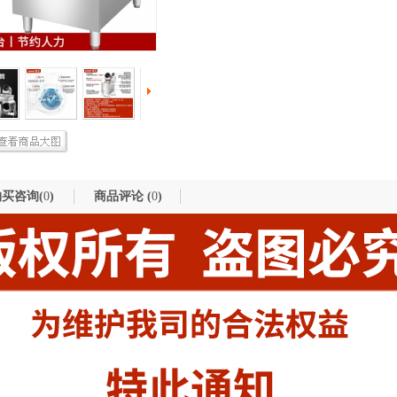
买咨询(
0
)
商品评论 (
0
)