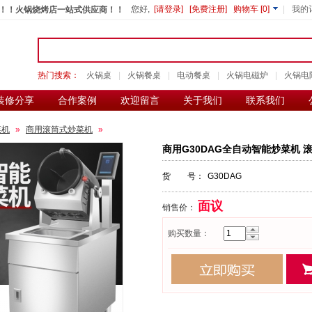
您好,
[请登录]
[免费注册]
购物车
[
0
]
|
我的
！！火锅烧烤店一站式供应商！！
热门搜索：
火锅桌
|
火锅餐桌
|
电动餐桌
|
火锅电磁炉
|
火锅电
装修分享
合作案例
欢迎留言
关于我们
联系我们
菜机
»
商用滚筒式炒菜机
»
商用G30DAG全自动智能炒菜机 
货 号：
G30DAG
面议
销售价：
购买数量：