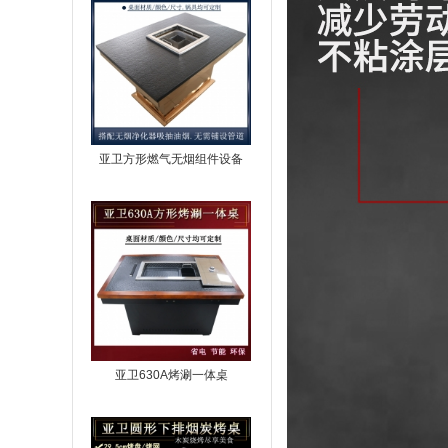
亚卫方形燃气无烟组件设备
亚卫630A烤涮一体桌