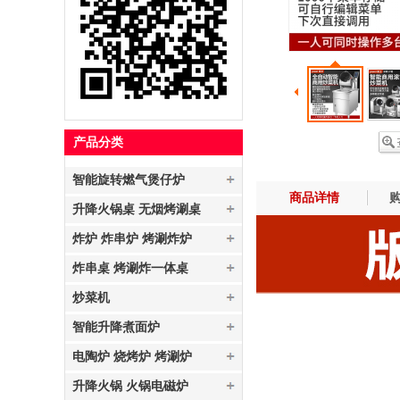
产品分类
智能旋转燃气煲仔炉
商品详情
购
升降火锅桌 无烟烤涮桌
炸炉 炸串炉 烤涮炸炉
炸串桌 烤涮炸一体桌
炒菜机
智能升降煮面炉
电陶炉 烧烤炉 烤涮炉
升降火锅 火锅电磁炉