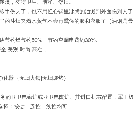
雾迷漫，变得卫生、洁净、舒适。
再烫手伤人了，也不用担心锅里沸腾的油溅到外面伤到人
开了的油烟夹着水蒸气不会再熏你的脸和衣服了（油烟是
锅店节约燃气约50%，节约空调电费约30%。
全 美观 时尚 高档 。
净化器（无烟火锅|无烟烧烤）
服务的亚卫电磁炉或亚卫电陶炉、其进口机芯配置，军工
选择：按键、遥控、线控均可