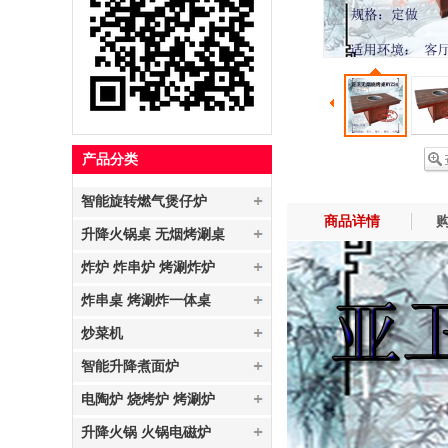
产品分类
智能旋转燃气煲仔炉
商品详情
购
升降火锅桌 无烟烤涮桌
炸炉 炸串炉 烤涮炸炉
炸串桌 烤涮炸一体桌
炒菜机
智能升降煮面炉
电陶炉 烧烤炉 烤涮炉
升降火锅 火锅电磁炉