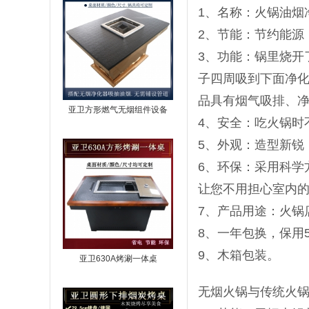
1、名称：火锅油烟
2、节能：节约能源
3、功能：锅里烧开
子四周吸到下面净化
品具有烟气吸排、净
亚卫方形燃气无烟组件设备
4、安全：吃火锅时
5、外观：造型新锐
6、环保：采用科学
让您不用担心室内
7、产品用途：火锅
8、一年包换，保用
9、木箱包装。
亚卫630A烤涮一体桌
无烟火锅与传统火