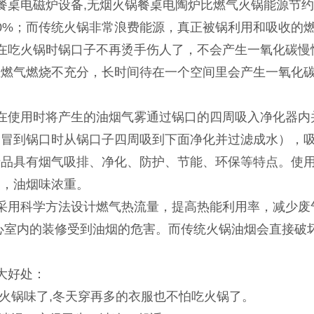
餐桌电磁炉设备,无烟火锅餐桌电陶炉比燃气火锅能源节约
0%；而传统火锅非常浪费能源，真正被锅利用和吸收的燃
在吃火锅时锅口子不再烫手伤人了，不会产生一氧化碳慢
且燃气燃烧不充分，长时间待在一个空间里会产生一氧化
在使用时将产生的油烟气雾通过锅口的四周吸入净化器内
冒到锅口时从锅口子四周吸到下面净化并过滤成水），吸
产品具有烟气吸排、净化、防护、节能、环保等特点。使
漫，油烟味浓重。
采用科学方法设计燃气热流量，提高热能利用率，减少废
心室内的装修受到油烟的危害。而传统火锅油烟会直接破坏
大好处：
有火锅味了,冬天穿再多的衣服也不怕吃火锅了。