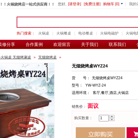
您好,
[请登录]
[免费注册]
购物车
[
0
]
|
我的
！！火锅烧烤店一站式供应商！！
热门搜索：
火锅桌
|
火锅餐桌
|
电动餐桌
|
火锅电磁炉
|
火锅电
装修分享
合作案例
欢迎留言
关于我们
联系我们
降火锅桌 无烟烤涮桌
»
无烟烧烤桌
»
无烟烧烤桌WYZ24
货 号：
无烟烧烤桌WYZ24
型号：
YW-WYZ-24
适用环境：
客厅,餐厅,酒店,火锅店
面议
销售价：
购买数量：