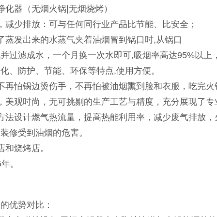
净化器（无烟火锅|无烟烧烤）
，减少排放：可与任何同行业产品比节能、比安全；
了蒸发出来的水蒸气夹着油烟冒到锅口时,从锅口
并过滤成水，一个月换一次水即可,吸烟率高达95%以
化、防护、节能、环保等特点,使用方便。
不再怕锅边烫伤手，不再怕被油烟熏到脸和衣服，吃完火
，美观时尚，无可挑剔的生产工艺与精度，充分展现了专
方法设计燃气热流量，提高热能利用率，减少废气排放，
的装修受到油烟的危害。
店和烧烤店。
5年。
锅的优势对比：