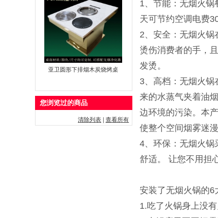
1、节能：无烟火锅
天可节约空调电费3
2、安全：无烟火锅
烫伤消费者的手，
发烫。
亚卫圆形下排烟木炭烧烤桌
3、高档：无烟火锅
来的水蒸气夹着油烟
您浏览过的商品
边环境的污染。本
清除列表
|
查看所有
使整个空间烟雾迷
4、环保：无烟火锅
舒适。 让您不用担
安装了无烟火锅的6
1.吃了火锅身上没