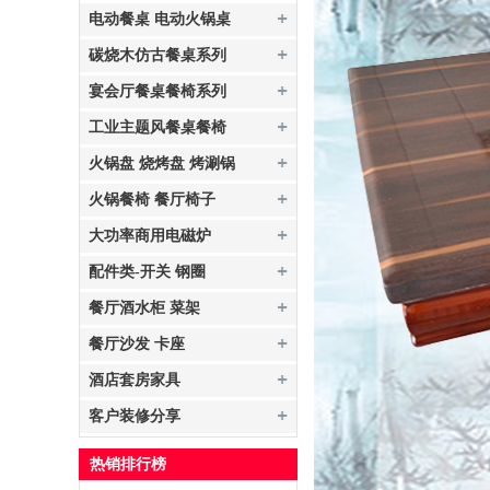
电动餐桌 电动火锅桌
碳烧木仿古餐桌系列
宴会厅餐桌餐椅系列
工业主题风餐桌餐椅
火锅盘 烧烤盘 烤涮锅
火锅餐椅 餐厅椅子
大功率商用电磁炉
配件类-开关 钢圈
餐厅酒水柜 菜架
餐厅沙发 卡座
酒店套房家具
客户装修分享
热销排行榜